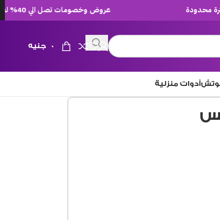
عروض وخصومات تصل الي 40% لفترة محدودة
0
جنيه
وتش
أدوات منزلية
لس