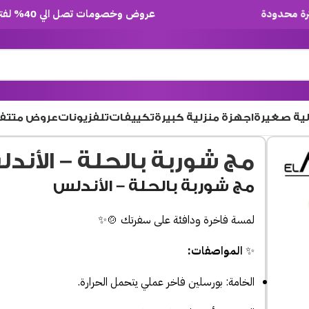
عروض وخصومات تصل الي 40% لفترة محدودة
لية صغيرة
اجهزة منزلية كبيرة
تكييفات
تلفزيونات
عروض متتف
مج شوربة بالحلة – الأند
مج شوربة بالحلة – الأندلس
لمسة فاخرة ودافئة على سفرتك 🍲✨
✨
المواصفات:
الخامة: بورسلين فاخر عملي يتحمل الحرارة.