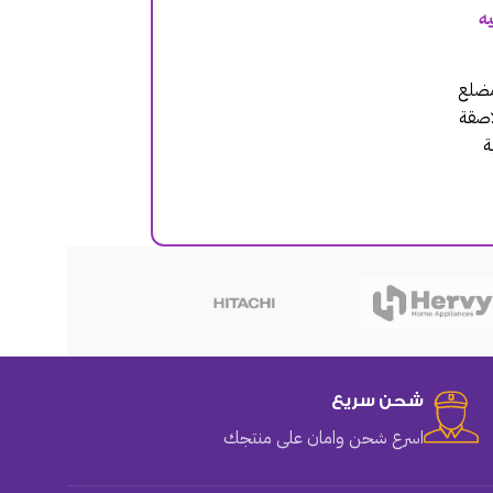
ه
مضلع
لاصقة
ة
هوهو
شحن سريع
اسرع شحن وامان على منتجك