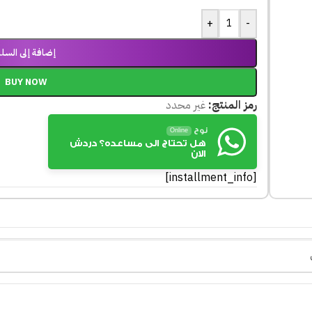
+
-
إضافة إلى السلة
BUY NOW
رمز المنتج:
غير محدد
نوح
Online
هل تحتاج الى مساعده؟ دردش
الان
[installment_info]