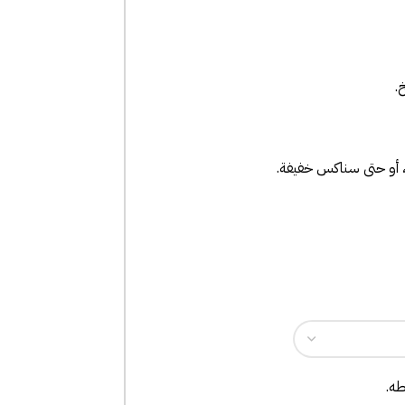
.
ء، أو حتى سناكس خفيفة.
ه.