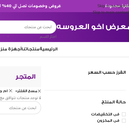
عروض وخصومات تصل الي 40% لفترة محدودة
Skip to navigation
Skip to main content
عرض اخو العروسه
اختار القسم
الرئيسية
منتجاتنا
أجهزة منز
/
المتجر
الرئيسية
الفرز حسب السعر
المتجر
مسح الفلتر
ام ج
لا توجد منتجات تتوافق مع 
حالة المنتج
فى التخفيضات
فى المخزون