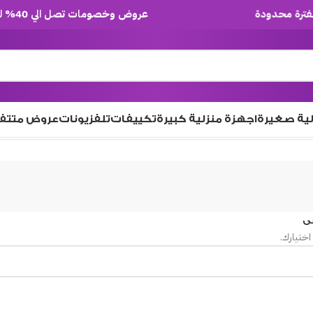
عروض وخصومات تصل الي 40% لفترة محدودة
لية صغيرة
اجهزة منزلية كبيرة
تكييفات
تلفزيونات
عروض متتف
ى
اختيارك.