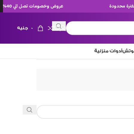
عروض وخصومات تصل الي 40% لفترة محدودة
0
جنيه
وتش
أدوات منزلية