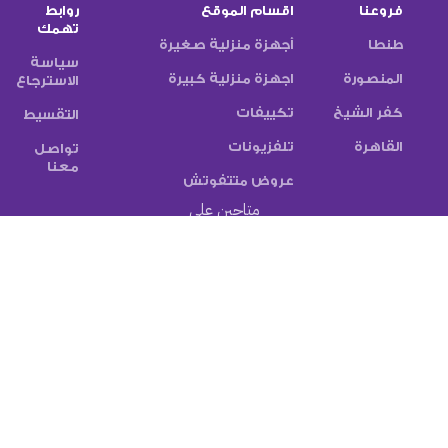
فروعنا
اقسام الموقع
روابط
تهمك
طنطا
أجهزة منزلية صغيرة
سياسة
المنصورة
اجهزة منزلية كبيرة
الاسترجاع
كفر الشيخ
تكييفات
التقسيط
القاهرة
تلفزيونات
تواصل
معنا
عروض متتفوتش
متاحين على
تابع النشرة الاخبارية
سيتم استخدامها وفقًا
الخاصة بنا
سياسة الخصوصية
طرق الدفع:
شركات الشحن: