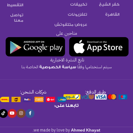
كفر الشيخ
تكييفات
التقسيط
القاهرة
تلفزيونات
تواصل
معنا
عروض متتفوتش
متاحين على
تابع النشرة الاخبارية
سيتم استخدامها وفقًا
الخاصة بنا
سياسة الخصوصية
طرق الدفع:
شركات الشحن:
تابعنا على:
.
we made by love by
Ahmed Khayat