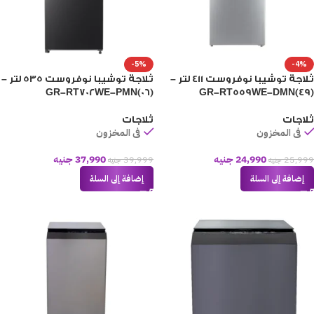
-5%
-4%
ثلاجة توشيبا نوفروست 411 لتر –
ثلاجة توشيبا نوفروست 535 لتر –
GR-RT702WE-PMN(06)
GR-RT559WE-DMN(49)
ثلاجات
ثلاجات
فى المخزون
فى المخزون
24,990
جنيه
37,990
جنيه
25,999
جنيه
39,999
جنيه
إضافة إلى السلة
إضافة إلى السلة