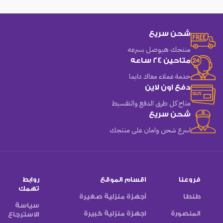
شحن سريع
منتجك هيوصل بسرعه
متاحين 24 ساعه
خدمة عملاء معاك دايما
دفع اون لاين
متاح كل طرق الدفع والتقسيط
شحن سريع
اسرع شحن وامان على منتجك
فروعنا
اقسام الموقع
روابط
تهمك
طنطا
أجهزة منزلية صغيرة
سياسة
المنصورة
اجهزة منزلية كبيرة
الاسترجاع