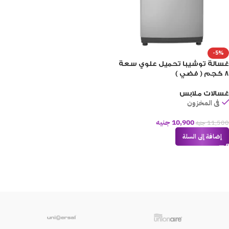
-5%
غسالة توشيبا تحميل علوي سعة
8 كجم ( فضي )
غسالات ملابس
فى المخزون
10,900
جنيه
11,500
جنيه
إضافة إلى السلة