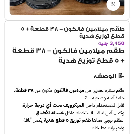
Click to enlarge
طقم ميلامين فالكون – ٣٨ قطعة + ٥
قطع توزيع هدية
3,450
جنيه
طقم ميلامين فالكون – ٣٨ قطعة
+ ٥ قطع توزيع هدية
📝 الوصف:
طقم سفرة عصري من
ميلامين فالكون
مكون من
٣٨ قطعة
،
خامة آمنة وصحية ١٠٠٪.
قابل للاستخدام داخل
الميكرويف تحت أي درجة حرارة
،
وكمان آمن تمامًا للاستخدام داخل
غسالة الأطباق
.
الطقم بيجي معاها
طقم توزيع ٥ قطع هدية
يكمل أناقة
وتجهيزات مطبخك.