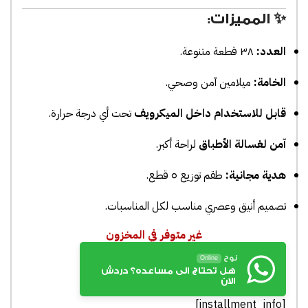
✨ المميزات:
العدد:
٣٨ قطعة متنوعة.
الخامة:
ميلامين آمن وصحي.
قابل للاستخدام داخل الميكرويف
تحت أي درجة حرارة.
آمن لغسالة الأطباق
لراحة أكبر.
هدية مجانية:
طقم توزيع ٥ قطع.
تصميم أنيق وعصري مناسب لكل المناسبات.
غير متوفر في المخزون
نوح
Online
هل تحتاج الى مساعده؟ دردش
الان
[installment_info]