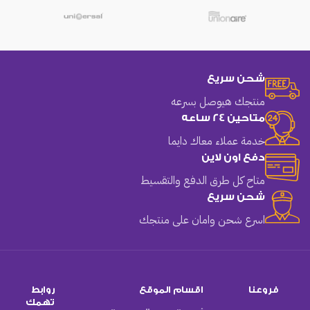
شحن سريع
منتجك هيوصل بسرعه
متاحين 24 ساعه
خدمة عملاء معاك دايما
دفع اون لاين
متاح كل طرق الدفع والتقسيط
شحن سريع
اسرع شحن وامان على منتجك
فروعنا
اقسام الموقع
روابط
تهمك