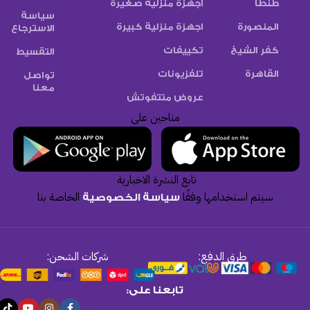
طنطا
أجهزة منزلية صغيرة
سياسة
المنصورة
اجهزة منزلية كبيرة
الاسترجاع
كفر الشيخ
تكييفات
التقسيط
القاهرة
تلفزيونات
تواصل
معنا
عروض متتفوتش
متاحين على
تابع النشرة الاخبارية
سيتم استخدامها وفقًا
الخاصة بنا
سياسة الخصوصية
طرق الدفع:
شركات الشحن:
تابعنا على: