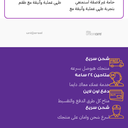
خامة غير لاصقة استمتعي
ية وأنيقة مع طقم
طهي عملية وأنيقة مع
بتجربة طهي عملية وأنيقة مع
حلل
طقم حلل
شحن سريع
منتجك هيوصل بسرعه
متاحين 24 ساعه
خدمة عملاء معاك دايما
دفع اون لاين
متاح كل طرق الدفع والتقسيط
شحن سريع
اسرع شحن وامان على منتجك