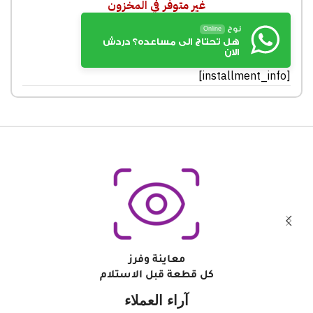
غير متوفر في المخزون
نوح
Online
هل تحتاج الى مساعده؟ دردش
الان
[installment_info]
معاينة وفرز
كل قطعة قبل الاستلام
آراء العملاء