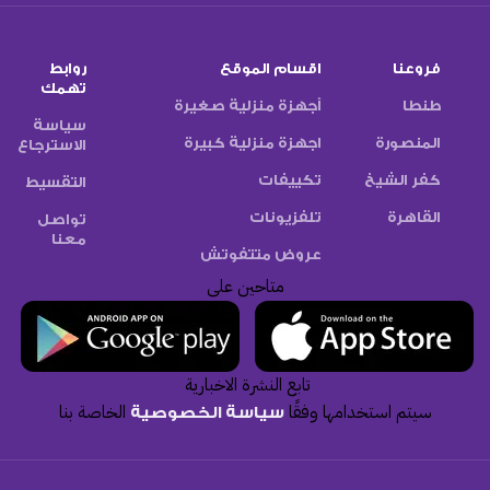
فروعنا
اقسام الموقع
روابط
تهمك
طنطا
أجهزة منزلية صغيرة
سياسة
المنصورة
اجهزة منزلية كبيرة
الاسترجاع
كفر الشيخ
تكييفات
التقسيط
القاهرة
تلفزيونات
تواصل
معنا
عروض متتفوتش
متاحين على
تابع النشرة الاخبارية
سيتم استخدامها وفقًا
الخاصة بنا
سياسة الخصوصية