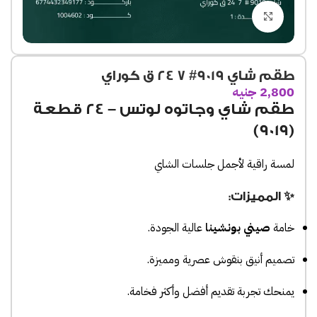
Click to enlarge
طقم شاي 9019# 7 24 ق كوراي
2,800
جنيه
طقم شاي وجاتوه
لوتس – 24 قطعة
(9019)
لمسة راقية لأجمل جلسات الشاي
✨ المميزات:
خامة
صيني بونشينا
عالية الجودة.
تصميم أنيق بنقوش عصرية ومميزة.
يمنحك تجربة تقديم أفضل وأكثر فخامة.