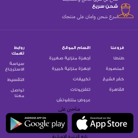
شحن سريع
اسرع شحن وامان على منتجك
فروعنا
اقسام الموقع
روابط
تهمك
طنطا
أجهزة منزلية صغيرة
سياسة
المنصورة
اجهزة منزلية كبيرة
الاسترجاع
كفر الشيخ
تكييفات
التقسيط
القاهرة
تلفزيونات
تواصل
معنا
عروض متتفوتش
متاحين على
تابع النشرة الاخبارية