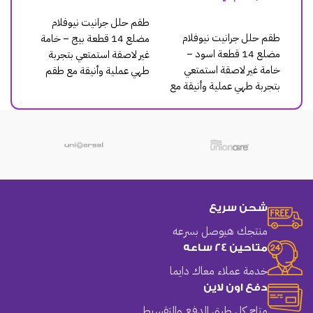
لة
إضافة إلى السلة
إضافة إلى السلة
 نيوفلام
طقم حلل جرانيت نيوفلام
طقم حلل جرانيت نيوفلام
 قطعة بيج – خامة
مضلع 14 قطعة روز – خامة
مضلع 14 قطعة رصاصي –
عي بتجربة
غير لاصقة استمتعي بتجربة
خامة غير لاصقة استمتعي
قة مع طقم
طهي عملية وأنيقة مع طقم
بتجربة طهي عملية وأنيقة مع
حلل
طقم حلل
شحن سريع
منتجك هيوصل بسرعه
متاحين 24 ساعه
خدمة عملاء معاك دايما
دفع اون لاين
متاح كل طرق الدفع والتقسيط