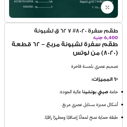
Click to enlarge
طقم سفرة 8020# 7 62 ق لشبونة
6,400
جنيه
طقم سفرة
لشبونة مربع – 62 قطعة
(8020) من لوتس
تصميم عصري بلمسة فاخرة
✨ المميزات:
خامة
صيني بونشينا
عالية الجودة.
أشكال مميزة بستايل عصري مربع.
طبقة حماية تمنح لمعانًا إضافيًا ومظهرًا راقيًا.