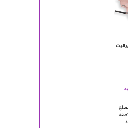
رانيت
ه
مضلع
لاصقة
ة