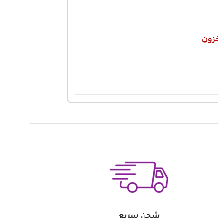
خزون
شحن سريع