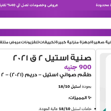
عروض وخصومات تصل الي 40% لفترة محدودة
لية صغيرة
اجهزة منزلية كبيرة
تكييفات
تلفزيونات
عروض متتف
صنية استيل 2 ق 2021
900
جنيه
طقم صواني
استيل – دريم
(2021) – 2 قطعة
بجودة
استيل 18/10
✨ المميزات:
خامات استيل
18/10
عالية الجودة.