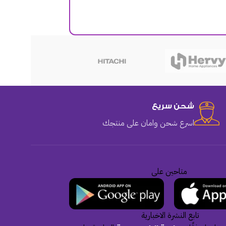
هوهو
شحن سريع
اسرع شحن وامان على منتجك
متاحين على
تابع النشرة الاخبارية