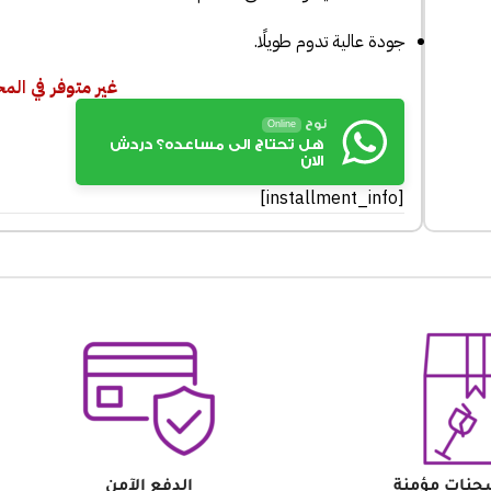
جودة عالية تدوم طويلًا.
غير متوفر في الم
نوح
Online
هل تحتاج الى مساعده؟ دردش
الان
[installment_info]
حنات مؤمنة
الدفع الآمن