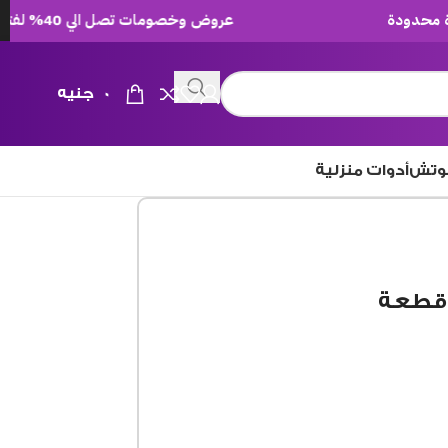
عروض وخصومات تصل الي 40% لفترة محدودة
0
جنيه
وتش
أدوات منزلية