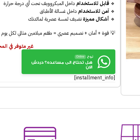
🔹
قابل للاستخدام
داخل الميكروويف تحت أي درجة حرارة
🔹
آمن للاستخدام
داخل غسالة الأطباق
🔹
أشكال مميزة
تضيف لمسة عصرية لمائدتك
💡 قوة + أمان + تصميم عصري = طقم ميلامين مثالي لكل يوم
غير متوفر في الم
نوح
Online
هل تحتاج الى مساعده؟ دردش
الان
[installment_info]