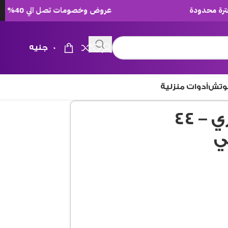
عروض وخصومات تصل الي 40% لفترة محدودة
0
جنيه
وتش
أدوات منزلية
SPH طقم الميلامين بفاري – ٤٤
ي