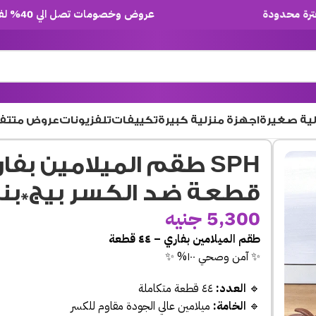
عروض وخصومات تصل الي 40% لفترة محدودة
لية صغيرة
اجهزة منزلية كبيرة
تكييفات
تلفزيونات
عروض متتف
قطعة ضد الكسر بيج*بن
5,300
جنيه
طقم الميلامين بفاري – ٤٤ قطعة
✨ آمن وصحي ١٠٠% ✨
🔹
العدد:
٤٤ قطعة متكاملة
🔹
الخامة:
ميلامين عالي الجودة مقاوم للكسر