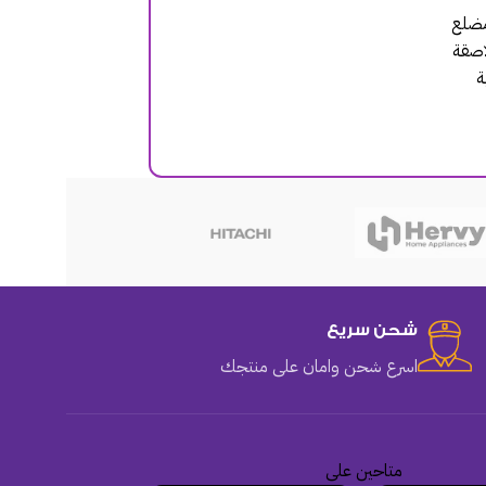
مضلع
لاصقة
ة
هوهو
شحن سريع
اسرع شحن وامان على منتجك
متاحين على