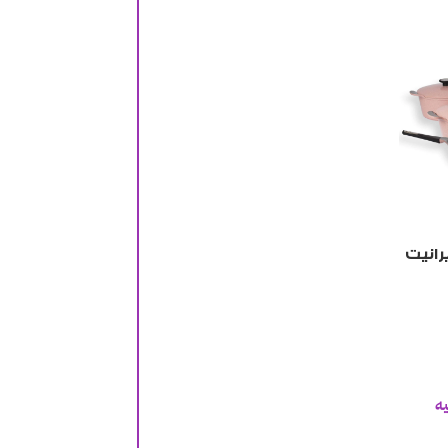
رانيت
ه