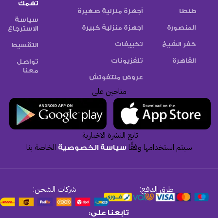
تهمك
طنطا
أجهزة منزلية صغيرة
سياسة
المنصورة
اجهزة منزلية كبيرة
الاسترجاع
كفر الشيخ
تكييفات
التقسيط
القاهرة
تلفزيونات
تواصل
معنا
عروض متتفوتش
متاحين على
تابع النشرة الاخبارية
سيتم استخدامها وفقًا
الخاصة بنا
سياسة الخصوصية
طرق الدفع:
شركات الشحن:
تابعنا على: