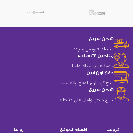
شحن سريع
منتجك هيوصل بسرعه
متاحين 24 ساعه
خدمة عملاء معاك دايما
دفع اون لاين
متاح كل طرق الدفع والتقسيط
شحن سريع
اسرع شحن وامان على منتجك
فروعنا
اقسام الموقع
روابط