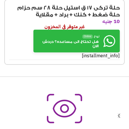
حلة تركى 17 ق استيل حلة 28 سم حزام
حلة ضغط + كنك + براد + مقلاية
10
جنيه
غير متوفر في المخزون
نوح
Online
هل تحتاج الى مساعده؟ دردش
الان
[installment_info]