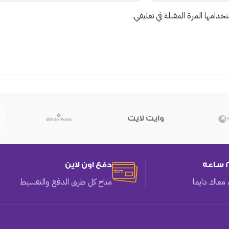
دامها المرة المقبلة في تعليقي.
وايت لايت
دفع اون لاين
معاك دايما
متاح كل طرق الدفع والتقسيط