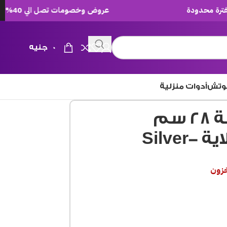
عروض وخصومات تصل الي 40% لفترة محدودة
0
جنيه
وتش
أدوات منزلية
حلة تركى 15 ق استيل حلة 28 سم
Silve
خزون