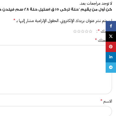
لا توجد مراجعات بعد.
كن أول من يقيم “حلة تركى 15 ق استيل حلة 28 سم فيلدن كنك + لبانة + مقلاية -Silver”
لن يتم نشر عنوان بريدك الإلكتروني.
الحقول الإلزامية مشار إليها بـ
*
Facebook
تقييمك
*
X
مراجعتك
*
Pinterest
linkedin
Telegram
الاسم
*