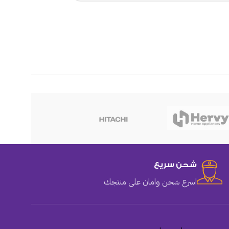
هوهو
شحن سريع
اسرع شحن وامان على منتجك