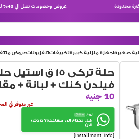
عروض وخصومات تصل الي 40% لفترة محدودة
لية صغيرة
اجهزة منزلية كبيرة
تكييفات
تلفزيونات
عروض متتف
فيلدن كنك + لبانة + مقلاية -r
10
جنيه
غير متوفر في الم
نوح
Online
هل تحتاج الى مساعده؟ دردش
الان
[installment_info]