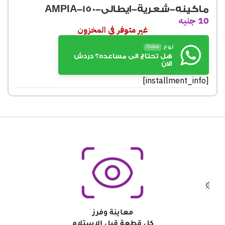
ماكينه-شعرية-ايطالى-AMPIA-150
10
جنيه
غير متوفر في المخزون
نوح
Online
هل تحتاج الى مساعده؟ دردش
الان
[installment_info]
معاينة وفرز
كل قطعة قبل الاستلام