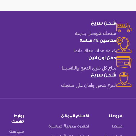
شحن سريع
منتجك هيوصل بسرعه
متاحين 24 ساعه
خدمة عملاء معاك دايما
دفع اون لاين
متاح كل طرق الدفع والتقسيط
شحن سريع
اسرع شحن وامان على منتجك
فروعنا
اقسام الموقع
روابط
تهمك
طنطا
أجهزة منزلية صغيرة
سياسة