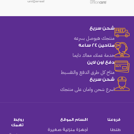
شحن سريع
منتجك هيوصل بسرعه
متاحين 24 ساعه
خدمة عملاء معاك دايما
دفع اون لاين
متاح كل طرق الدفع والتقسيط
شحن سريع
اسرع شحن وامان على منتجك
فروعنا
اقسام الموقع
روابط
تهمك
طنطا
أجهزة منزلية صغيرة