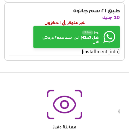
طبق 21 سم جاتوه
10
جنيه
غير متوفر في المخزون
نوح
Online
هل تحتاج الى مساعده؟ دردش
الان
[installment_info]
معاينة وفرز