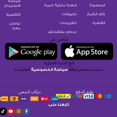
سياسة
المنصورة
اجهزة منزلية كبيرة
الاسترجاع
كفر الشيخ
تكييفات
التقسيط
القاهرة
تلفزيونات
تواصل
معنا
عروض متتفوتش
متاحين على
تابع النشرة الاخبارية
سيتم استخدامها وفقًا
الخاصة بنا
سياسة الخصوصية
طرق الدفع:
شركات الشحن:
تابعنا على: