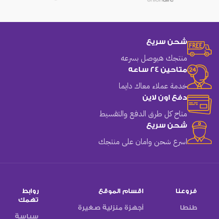
شحن سريع
منتجك هيوصل بسرعه
متاحين 24 ساعه
خدمة عملاء معاك دايما
دفع اون لاين
متاح كل طرق الدفع والتقسيط
شحن سريع
اسرع شحن وامان على منتجك
فروعنا
اقسام الموقع
روابط
تهمك
طنطا
أجهزة منزلية صغيرة
سياسة