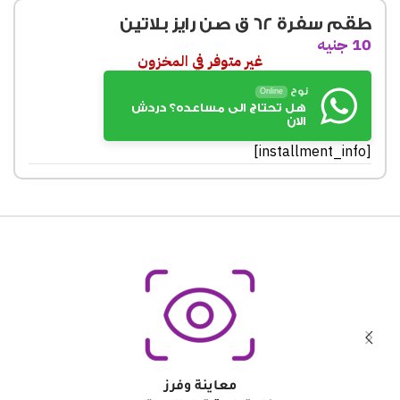
طقم سفرة 62 ق صن رايز بلاتين
10
جنيه
غير متوفر في المخزون
نوح
Online
هل تحتاج الى مساعده؟ دردش
الان
[installment_info]
معاينة وفرز