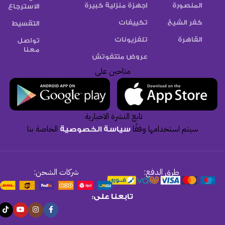
المنصورة
اجهزة منزلية كبيرة
الاسترجاع
كفر الشيخ
تكييفات
التقسيط
القاهرة
تلفزيونات
تواصل
معنا
عروض متتفوتش
متاحين على
تابع النشرة الاخبارية
سيتم استخدامها وفقًا
الخاصة بنا
سياسة الخصوصية
طرق الدفع:
شركات الشحن:
تابعنا على: