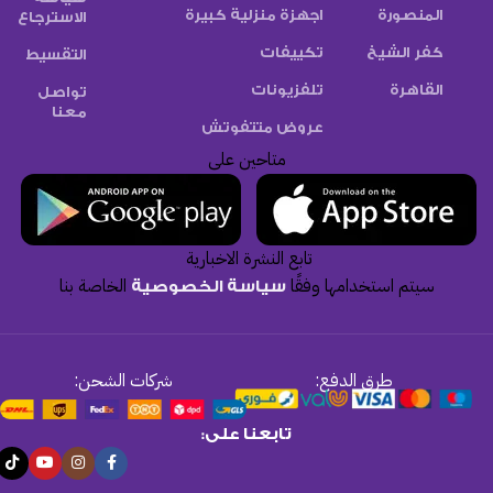
المنصورة
اجهزة منزلية كبيرة
الاسترجاع
كفر الشيخ
تكييفات
التقسيط
القاهرة
تلفزيونات
تواصل
معنا
عروض متتفوتش
متاحين على
تابع النشرة الاخبارية
سيتم استخدامها وفقًا
الخاصة بنا
سياسة الخصوصية
طرق الدفع:
شركات الشحن:
تابعنا على: