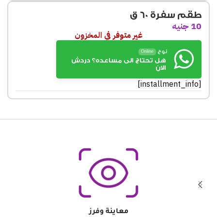
طقم سفرة 60 ق
10
جنيه
غير متوفر في المخزون
نوح
Online
هل تحتاج الى مساعده؟ دردش
الان
[installment_info]
معاينة وفرز