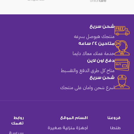
شحن سريع
منتجك هيوصل بسرعه
متاحين 24 ساعه
خدمة عملاء معاك دايما
دفع اون لاين
متاح كل طرق الدفع والتقسيط
شحن سريع
اسرع شحن وامان على منتجك
فروعنا
اقسام الموقع
روابط
تهمك
طنطا
أجهزة منزلية صغيرة
سياسة