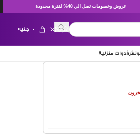
عروض وخصومات تصل الي 40% لفترة محدودة
0
جنيه
وتش
أدوات منزلية
مخزون