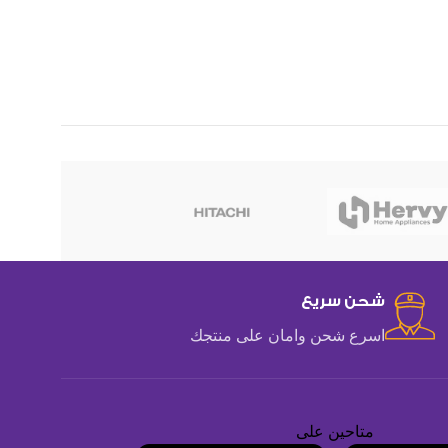
هوهو
شحن سريع
اسرع شحن وامان على منتجك
متاحين على