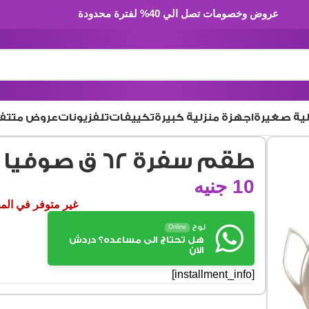
عروض وخصومات تصل الي 40% لفترة محدودة
لية صغيرة
اجهزة منزلية كبيرة
تكييفات
تلفزيونات
عروض متتف
طقم سفرة 62 ق صوفيا
10
جنيه
غير متوفر في ال
نوح
Online
هل تحتاج الى مساعده؟ دردش
الان
[installment_info]