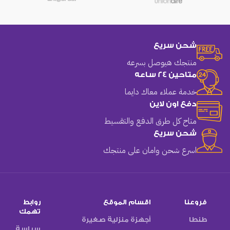
شحن سريع
منتجك هيوصل بسرعه
متاحين 24 ساعه
خدمة عملاء معاك دايما
دفع اون لاين
متاح كل طرق الدفع والتقسيط
شحن سريع
اسرع شحن وامان على منتجك
فروعنا
اقسام الموقع
روابط
تهمك
طنطا
أجهزة منزلية صغيرة
سياسة