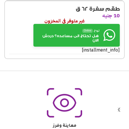
طقم سفرة 62 ق
10
جنيه
غير متوفر في المخزون
نوح
Online
هل تحتاج الى مساعده؟ دردش
الان
[installment_info]
معاينة وفرز