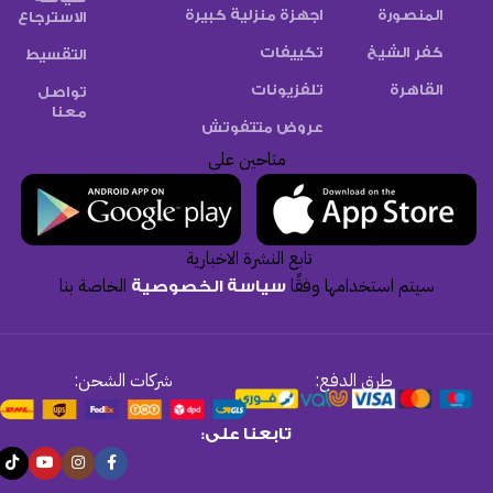
المنصورة
اجهزة منزلية كبيرة
الاسترجاع
كفر الشيخ
تكييفات
التقسيط
القاهرة
تلفزيونات
تواصل
معنا
عروض متتفوتش
متاحين على
تابع النشرة الاخبارية
سيتم استخدامها وفقًا
الخاصة بنا
سياسة الخصوصية
طرق الدفع:
شركات الشحن:
تابعنا على: