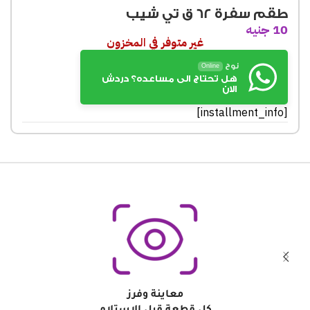
طقم سفرة 62 ق تي شيب
10
جنيه
غير متوفر في المخزون
نوح
Online
هل تحتاج الى مساعده؟ دردش
الان
[installment_info]
معاينة وفرز