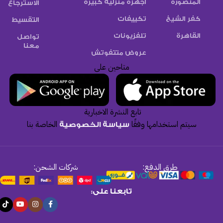
المنصورة
اجهزة منزلية كبيرة
الاسترجاع
كفر الشيخ
تكييفات
التقسيط
القاهرة
تلفزيونات
تواصل
معنا
عروض متتفوتش
متاحين على
تابع النشرة الاخبارية
سيتم استخدامها وفقًا
الخاصة بنا
سياسة الخصوصية
طرق الدفع:
شركات الشحن:
تابعنا على: