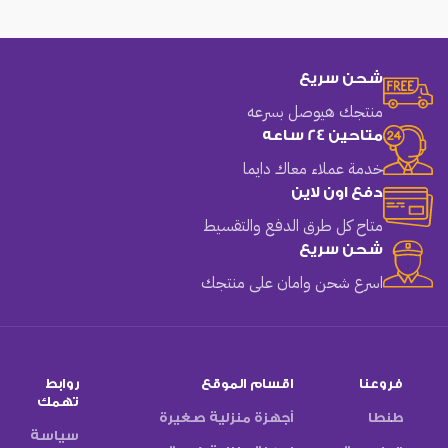
شحن سريع
منتجك هيوصل بسرعه
متاحين 24 ساعه
خدمة عملاء معاك دايما
دفع اون لاين
متاح كل طرق الدفع والتقسيط
شحن سريع
اسرع شحن وامان على منتجك
فروعنا
اقسام الموقع
روابط
تهمك
طنطا
أجهزة منزلية صغيرة
سياسة