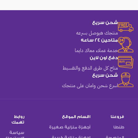
شحن سريع
منتجك هيوصل بسرعه
متاحين 24 ساعه
خدمة عملاء معاك دايما
دفع اون لاين
متاح كل طرق الدفع والتقسيط
شحن سريع
اسرع شحن وامان على منتجك
فروعنا
اقسام الموقع
روابط
تهمك
طنطا
أجهزة منزلية صغيرة
سياسة
المنصورة
اجهزة منزلية كبيرة