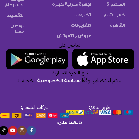
المنصورة
اجهزة منزلية كبيرة
الاسترجاع
كفر الشيخ
تكييفات
التقسيط
القاهرة
تلفزيونات
تواصل
معنا
عروض متتفوتش
متاحين على
تابع النشرة الاخبارية
سيتم استخدامها وفقًا
الخاصة بنا
سياسة الخصوصية
طرق الدفع:
شركات الشحن:
تابعنا على: