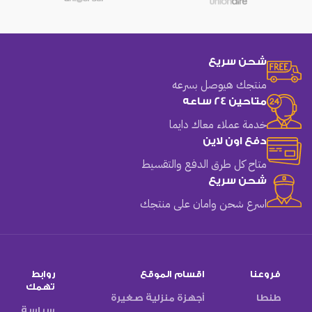
شحن سريع
منتجك هيوصل بسرعه
متاحين 24 ساعه
خدمة عملاء معاك دايما
دفع اون لاين
متاح كل طرق الدفع والتقسيط
شحن سريع
اسرع شحن وامان على منتجك
فروعنا
اقسام الموقع
روابط
تهمك
طنطا
أجهزة منزلية صغيرة
سياسة