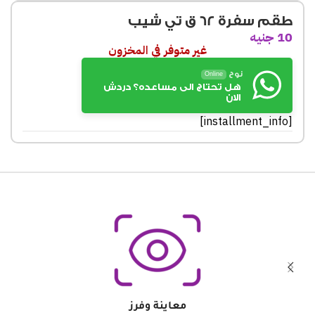
طقم سفرة 62 ق تي شيب
10
جنيه
غير متوفر في المخزون
نوح
Online
هل تحتاج الى مساعده؟ دردش
الان
[installment_info]
معاينة وفرز