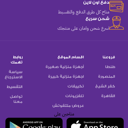
دفع اون لاين
متاح كل طرق الدفع والتقسيط
شحن سريع
اسرع شحن وامان على منتجك
فروعنا
اقسام الموقع
روابط
تهمك
طنطا
أجهزة منزلية صغيرة
سياسة
المنصورة
اجهزة منزلية كبيرة
الاسترجاع
كفر الشيخ
تكييفات
التقسيط
القاهرة
تلفزيونات
تواصل
معنا
عروض متتفوتش
متاحين على