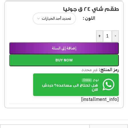
طقم شاي 24 ق جوليا
اللون
+
-
إضافة إلى السلة
BUY NOW
رمز المنتج:
غير محدد
نوح
Online
هل تحتاج الى مساعده؟ دردش
الان
[installment_info]