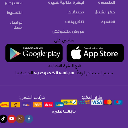
المنصورة
اجهزة منزلية كبيرة
الاسترجاع
كفر الشيخ
تكييفات
التقسيط
القاهرة
تلفزيونات
تواصل
معنا
عروض متتفوتش
متاحين على
تابع النشرة الاخبارية
سيتم استخدامها وفقًا
الخاصة بنا
سياسة الخصوصية
طرق الدفع:
شركات الشحن:
تابعنا على: