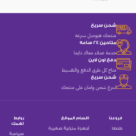
شحن سريع
منتجك هيوصل بسرعه
متاحين 24 ساعه
خدمة عملاء معاك دايما
دفع اون لاين
متاح كل طرق الدفع والتقسيط
شحن سريع
اسرع شحن وامان على منتجك
فروعنا
اقسام الموقع
روابط
تهمك
طنطا
أجهزة منزلية صغيرة
سياسة