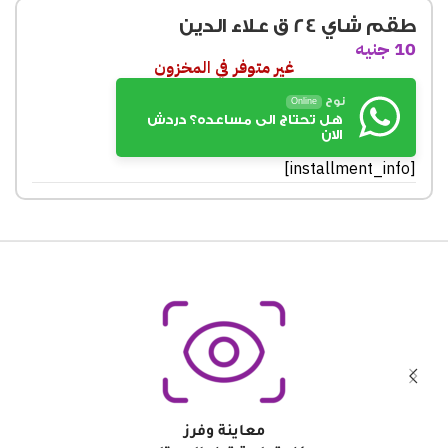
طقم شاي 24 ق علاء الدين
10
جنيه
غير متوفر في المخزون
نوح
Online
هل تحتاج الى مساعده؟ دردش
الان
[installment_info]
معاينة وفرز