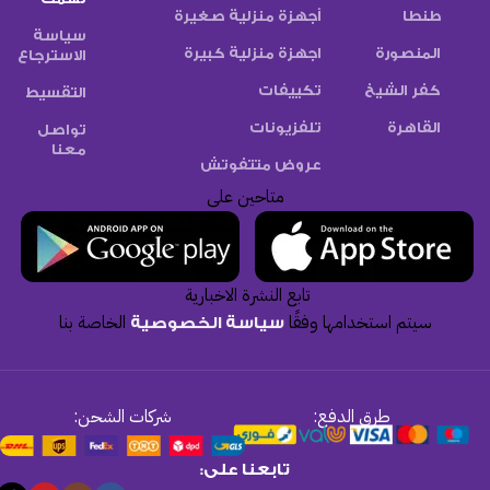
طنطا
أجهزة منزلية صغيرة
سياسة
المنصورة
اجهزة منزلية كبيرة
الاسترجاع
كفر الشيخ
تكييفات
التقسيط
القاهرة
تلفزيونات
تواصل
معنا
عروض متتفوتش
متاحين على
تابع النشرة الاخبارية
سيتم استخدامها وفقًا
الخاصة بنا
سياسة الخصوصية
طرق الدفع:
شركات الشحن:
تابعنا على: