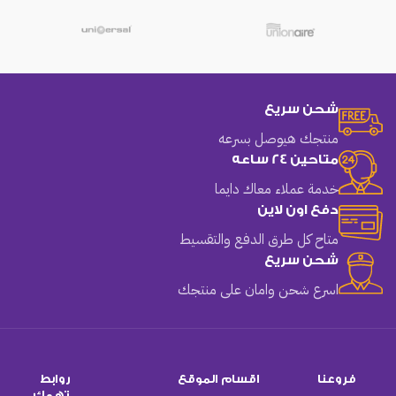
شحن سريع
منتجك هيوصل بسرعه
متاحين 24 ساعه
خدمة عملاء معاك دايما
دفع اون لاين
متاح كل طرق الدفع والتقسيط
شحن سريع
اسرع شحن وامان على منتجك
فروعنا
اقسام الموقع
روابط
تهمك