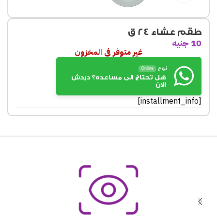
طقم عشاء 24 ق
10
جنيه
غير متوفر في المخزون
نوح
Online
هل تحتاج الى مساعده؟ دردش
الان
[installment_info]