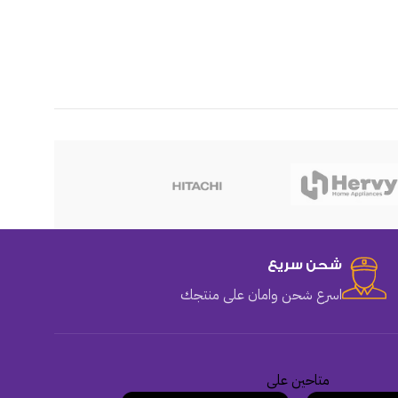
هوهو
شحن سريع
اسرع شحن وامان على منتجك
متاحين على