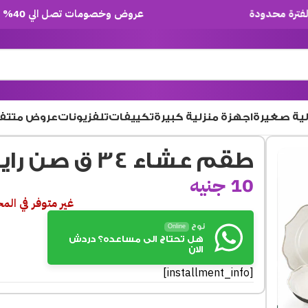
عروض وخصومات تصل الي 40% لفترة محدودة
لية صغيرة
اجهزة منزلية كبيرة
تكييفات
تلفزيونات
عروض متتف
طقم عشاء 34 ق صن رايز
10
جنيه
غير متوفر في الم
نوح
Online
هل تحتاج الى مساعده؟ دردش
الان
[installment_info]