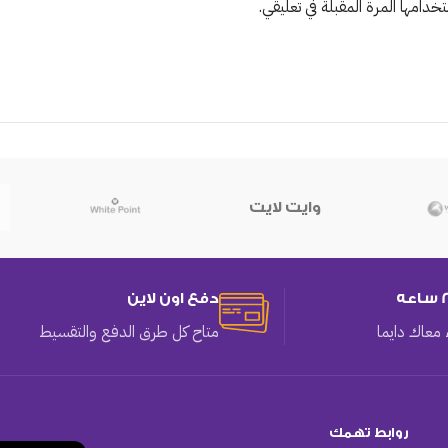
دامها المرة المقبلة في تعليقي.
وايت لايت
دفع اون لاين
معاك دايما
متاح كل طرق الدفع والتقسيط
روابط تهمك