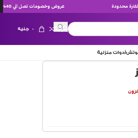
عروض وخصومات تصل الي 40% لفترة محدودة
0
جنيه
وتش
أدوات منزلية
خزون