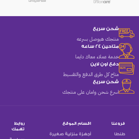
شحن سريع
منتجك هيوصل بسرعه
متاحين 24 ساعه
خدمة عملاء معاك دايما
دفع اون لاين
متاح كل طرق الدفع والتقسيط
شحن سريع
اسرع شحن وامان على منتجك
فروعنا
اقسام الموقع
روابط
تهمك
طنطا
أجهزة منزلية صغيرة