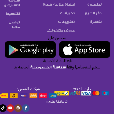
سياسة
المنصورة
اجهزة منزلية كبيرة
الاسترجاع
كفر الشيخ
تكييفات
التقسيط
القاهرة
تلفزيونات
تواصل
معنا
عروض متتفوتش
متاحين على
تابع النشرة الاخبارية
سيتم استخدامها وفقًا
الخاصة بنا
سياسة الخصوصية
طرق الدفع:
شركات الشحن:
تابعنا على: