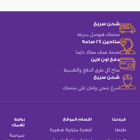
شحن سريع
منتجك هيوصل بسرعه
متاحين 24 ساعه
خدمة عملاء معاك دايما
دفع اون لاين
متاح كل طرق الدفع والتقسيط
شحن سريع
اسرع شحن وامان على منتجك
فروعنا
اقسام الموقع
روابط
تهمك
طنطا
أجهزة منزلية صغيرة
سياسة