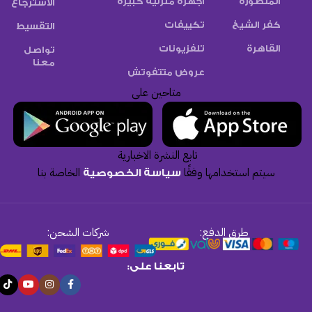
المنصورة
اجهزة منزلية كبيرة
الاسترجاع
كفر الشيخ
تكييفات
التقسيط
القاهرة
تلفزيونات
تواصل
معنا
عروض متتفوتش
متاحين على
تابع النشرة الاخبارية
سيتم استخدامها وفقًا
الخاصة بنا
سياسة الخصوصية
طرق الدفع:
شركات الشحن:
تابعنا على: