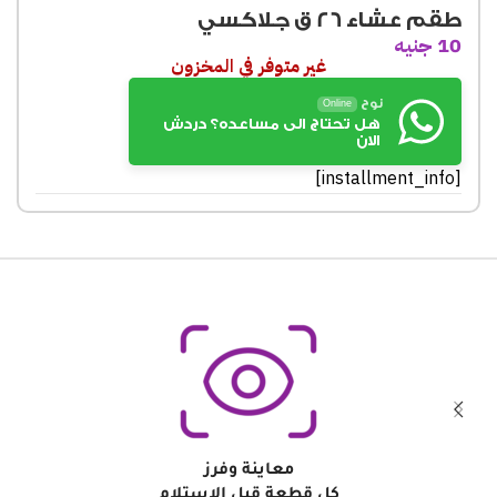
طقم عشاء 26 ق جلاكسي
10
جنيه
غير متوفر في المخزون
نوح
Online
هل تحتاج الى مساعده؟ دردش
الان
[installment_info]
معاينة وفرز
كل قطعة قبل الاستلام