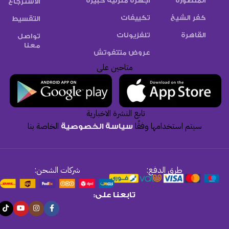
المنصورة
اجهزة منزلية كبيرة
الاسترجاع
كفر الشيخ
تكييفات
التقسيط
القاهرة
تلفزيونات
تواصل
معنا
عروض متتفوتش
متاحين على
تابع النشرة الاخبارية
سيتم استخدامها وفقًا
الخاصة بنا
سياسة الخصوصية
طرق الدفع:
شركات الشحن:
تابعنا على: