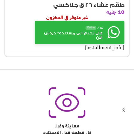
طقم عشاء 26 ق جلاكسي
10
جنيه
غير متوفر في المخزون
نوح
Online
هل تحتاج الى مساعده؟ دردش
الان
[installment_info]
معاينة وفرز
كل قطعة قبل الاستلام