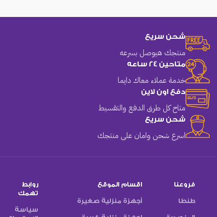
شحن سريع
منتجك هيوصل بسرعه
متاحين 24 ساعه
خدمة عملاء معاك دايما
دفع اون لاين
متاح كل طرق الدفع والتقسيط
شحن سريع
اسرع شحن وامان على منتجك
فروعنا
اقسام الموقع
روابط
تهمك
طنطا
أجهزة منزلية صغيرة
سياسة