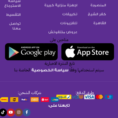
سياسة
المنصورة
اجهزة منزلية كبيرة
الاسترجاع
كفر الشيخ
تكييفات
التقسيط
القاهرة
تلفزيونات
تواصل
معنا
عروض متتفوتش
متاحين على
تابع النشرة الاخبارية
سيتم استخدامها وفقًا
الخاصة بنا
سياسة الخصوصية
طرق الدفع:
شركات الشحن:
تابعنا على: