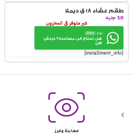
طقم عشاء 18 ق ديملا
10
جنيه
غير متوفر في المخزون
نوح
Online
هل تحتاج الى مساعده؟ دردش
الان
[installment_info]
معاينة وفرز