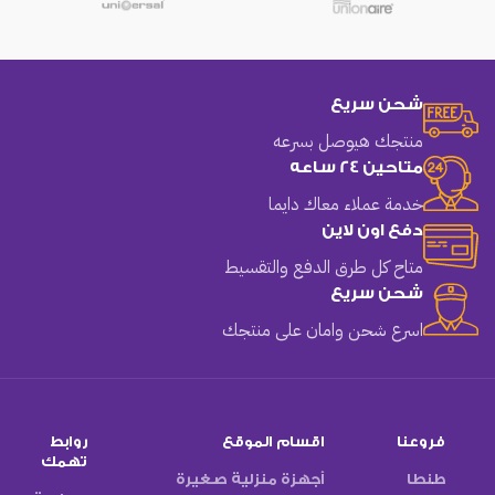
شحن سريع
منتجك هيوصل بسرعه
متاحين 24 ساعه
خدمة عملاء معاك دايما
دفع اون لاين
متاح كل طرق الدفع والتقسيط
شحن سريع
اسرع شحن وامان على منتجك
فروعنا
اقسام الموقع
روابط
تهمك
طنطا
أجهزة منزلية صغيرة