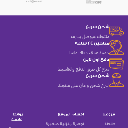
شحن سريع
منتجك هيوصل بسرعه
متاحين 24 ساعه
خدمة عملاء معاك دايما
دفع اون لاين
متاح كل طرق الدفع والتقسيط
شحن سريع
اسرع شحن وامان على منتجك
فروعنا
اقسام الموقع
روابط
تهمك
طنطا
أجهزة منزلية صغيرة