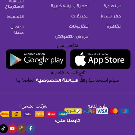
سياسة
المنصورة
اجهزة منزلية كبيرة
الاسترجاع
كفر الشيخ
تكييفات
التقسيط
القاهرة
تلفزيونات
تواصل
معنا
عروض متتفوتش
متاحين على
تابع النشرة الاخبارية
سيتم استخدامها وفقًا
الخاصة بنا
سياسة الخصوصية
طرق الدفع:
شركات الشحن:
تابعنا على: