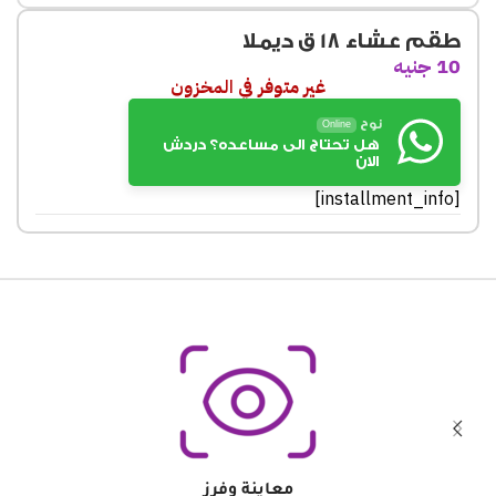
طقم عشاء 18 ق ديملا
10
جنيه
غير متوفر في المخزون
نوح
Online
هل تحتاج الى مساعده؟ دردش
الان
[installment_info]
معاينة وفرز