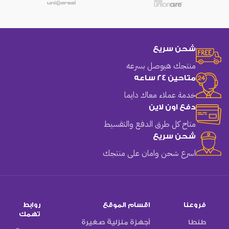
شحن سريع
منتجك هيوصل بسرعه
متاحين 24 ساعه
خدمة عملاء معاك دايما
دفع اون لاين
متاح كل طرق الدفع والتقسيط
شحن سريع
اسرع شحن وامان على منتجك
فروعنا
اقسام الموقع
روابط
تهمك
طنطا
أجهزة منزلية صغيرة