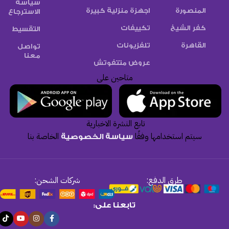
سياسة
المنصورة
اجهزة منزلية كبيرة
الاسترجاع
كفر الشيخ
تكييفات
التقسيط
القاهرة
تلفزيونات
تواصل
معنا
عروض متتفوتش
متاحين على
تابع النشرة الاخبارية
سيتم استخدامها وفقًا
الخاصة بنا
سياسة الخصوصية
طرق الدفع:
شركات الشحن:
تابعنا على: