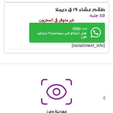
طقم عشاء 19 ق ديملا
10
جنيه
غير متوفر في المخزون
نوح
Online
هل تحتاج الى مساعده؟ دردش
الان
[installment_info]
معاينة وفرز