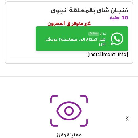
فنجان شاي بالمعلقة انجوي
10
جنيه
غير متوفر في المخزون
نوح
Online
هل تحتاج الى مساعده؟ دردش
الان
[installment_info]
معاينة وفرز