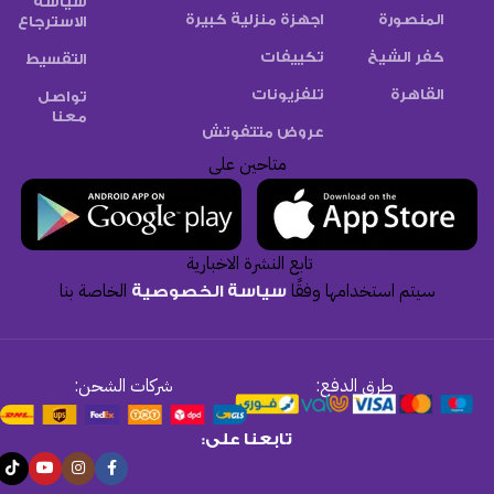
سياسة
المنصورة
اجهزة منزلية كبيرة
الاسترجاع
كفر الشيخ
تكييفات
التقسيط
القاهرة
تلفزيونات
تواصل
معنا
عروض متتفوتش
متاحين على
تابع النشرة الاخبارية
سيتم استخدامها وفقًا
الخاصة بنا
سياسة الخصوصية
طرق الدفع:
شركات الشحن:
تابعنا على: