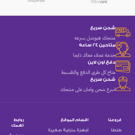
شحن سريع
منتجك هيوصل بسرعه
متاحين 24 ساعه
خدمة عملاء معاك دايما
دفع اون لاين
متاح كل طرق الدفع والتقسيط
شحن سريع
اسرع شحن وامان على منتجك
فروعنا
اقسام الموقع
روابط
تهمك
طنطا
أجهزة منزلية صغيرة