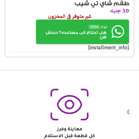
طقم شاي تي شيب
10
جنيه
غير متوفر في المخزون
نوح
Online
هل تحتاج الى مساعده؟ دردش
الان
[installment_info]
معاينة وفرز
كل قطعة قبل الاستلام