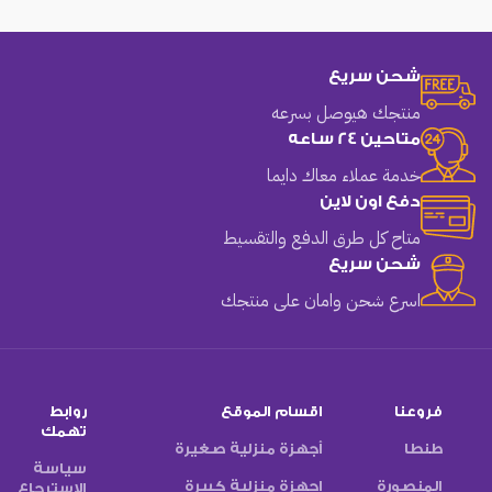
شحن سريع
منتجك هيوصل بسرعه
متاحين 24 ساعه
خدمة عملاء معاك دايما
دفع اون لاين
متاح كل طرق الدفع والتقسيط
شحن سريع
اسرع شحن وامان على منتجك
فروعنا
اقسام الموقع
روابط
تهمك
طنطا
أجهزة منزلية صغيرة
سياسة
المنصورة
اجهزة منزلية كبيرة
الاسترجاع