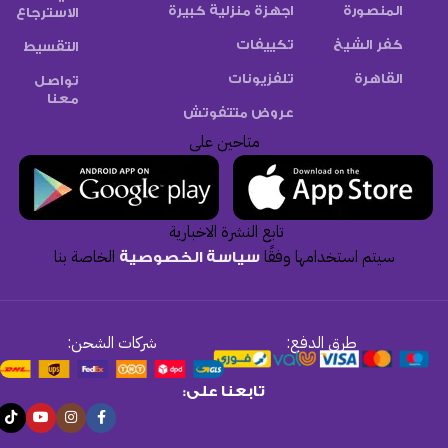
المنصورة
اجهزة منزلية كبيرة
الاسترجاع
كفر الشيخ
تكييفات
التقسيط
القاهرة
تلفزيونات
تواصل
معنا
عروض متتفوتش
متاحين على
تابع النشرة الاخبارية
سيتم استخدامها وفقًا
الخاصة بنا
سياسة الخصوصية
طرق الدفع:
شركات الشحن:
تابعنا على: