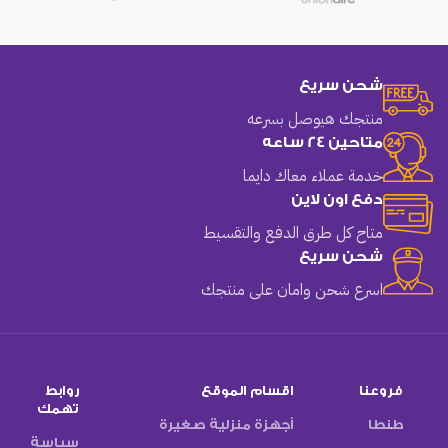
شحن سريع
منتجك هيوصل بسرعه
متاحين 24 ساعه
خدمة عملاء معاك دايما
دفع اون لاين
متاح كل طرق الدفع والتقسيط
شحن سريع
اسرع شحن وامان على منتجك
فروعنا
اقسام الموقع
روابط
تهمك
طنطا
أجهزة منزلية صغيرة
سياسة