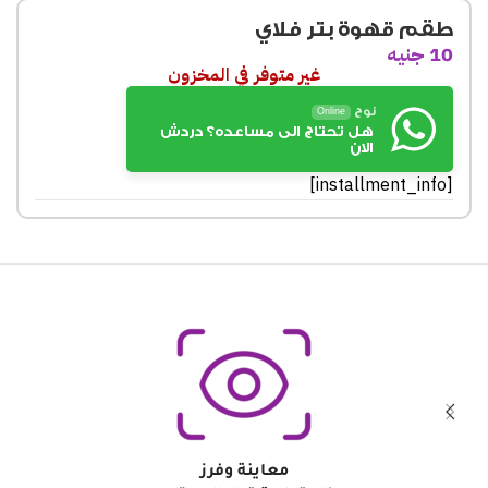
طقم قهوة بتر فلاي
10
جنيه
غير متوفر في المخزون
نوح
Online
هل تحتاج الى مساعده؟ دردش
الان
[installment_info]
معاينة وفرز