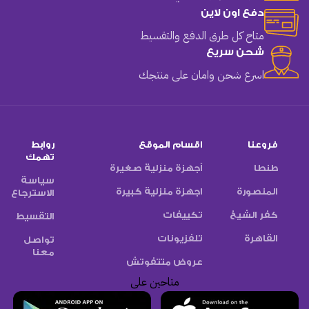
دفع اون لاين
متاح كل طرق الدفع والتقسيط
شحن سريع
اسرع شحن وامان على منتجك
فروعنا
اقسام الموقع
روابط
تهمك
طنطا
أجهزة منزلية صغيرة
سياسة
المنصورة
اجهزة منزلية كبيرة
الاسترجاع
كفر الشيخ
تكييفات
التقسيط
القاهرة
تلفزيونات
تواصل
معنا
عروض متتفوتش
متاحين على