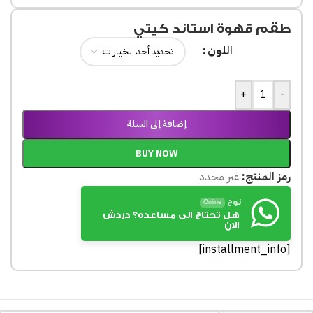
طقم قهوة استاند كيتي
اللون
+
-
إضافة إلى السلة
BUY NOW
رمز المنتج:
غير محدد
نوح
Online
هل تحتاج الى مساعده؟ دردش
الان
[installment_info]