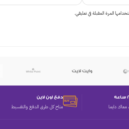
دامها المرة المقبلة في تعليقي.
وايت لايت
دفع اون لاين
معاك دايما
متاح كل طرق الدفع والتقسيط