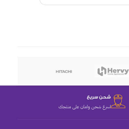
هوهو
شحن سريع
اسرع شحن وامان على منتجك