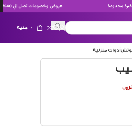
عروض وخصومات تصل الي 40% لفترة محدودة
0
جنيه
وتش
أدوات منزلية
يب
خزون