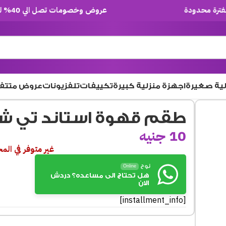
عروض وخصومات تصل الي 40% لفترة محدودة
لية صغيرة
اجهزة منزلية كبيرة
تكييفات
تلفزيونات
عروض متتف
طقم قهوة استاند تي ش
10
جنيه
غير متوفر في الم
نوح
Online
هل تحتاج الى مساعده؟ دردش
الان
[installment_info]