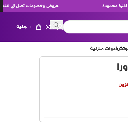
عروض وخصومات تصل الي 40% لفترة محدودة
0
جنيه
وتش
أدوات منزلية
را
خزون