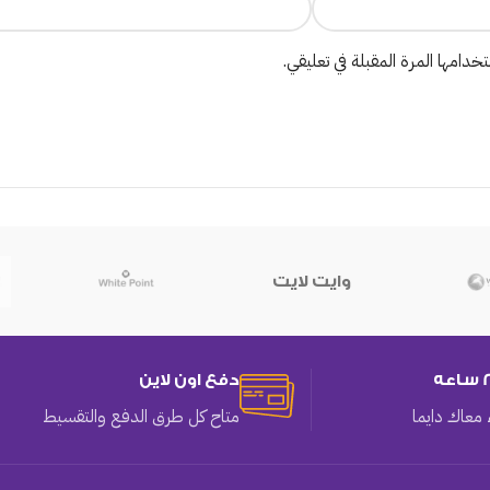
دامها المرة المقبلة في تعليقي.
وايت لايت
دفع اون لاين
معاك دايما
متاح كل طرق الدفع والتقسيط