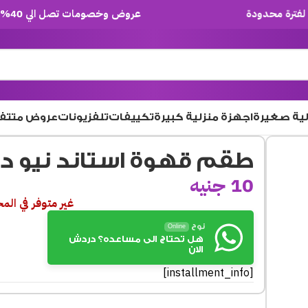
عروض وخصومات تصل الي 40% لفترة محدودة
لية صغيرة
اجهزة منزلية كبيرة
تكييفات
تلفزيونات
عروض متتف
طقم قهوة استاند نيو دو
10
جنيه
غير متوفر في الم
نوح
Online
هل تحتاج الى مساعده؟ دردش
الان
[installment_info]