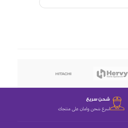
هوهو
شحن سريع
اسرع شحن وامان على منتجك