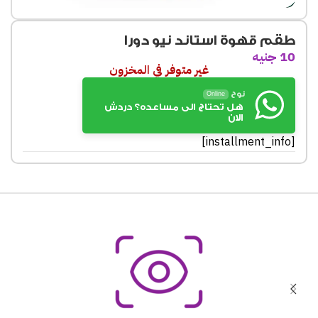
طقم قهوة استاند نيو دورا
10
جنيه
غير متوفر في المخزون
نوح
Online
هل تحتاج الى مساعده؟ دردش
الان
[installment_info]