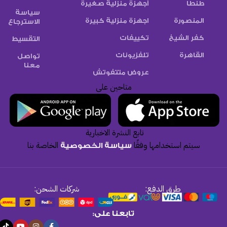
طنطا
أجهزة منزلية صغيرة
سياسة
المنصورة
اجهزة منزلية كبيرة
الاسترجاع
كفر الشيخ
تكييفات
التقسيط
القاهرة
تلفزيونات
تواصل
معنا
عروض متتفوتش
متاحين على
تابع النشرة الاخبارية
سيتم استخدامها وفقًا
الخاصة بنا
سياسة الخصوصية
طرق الدفع:
شركات الشحن:
تابعنا على: