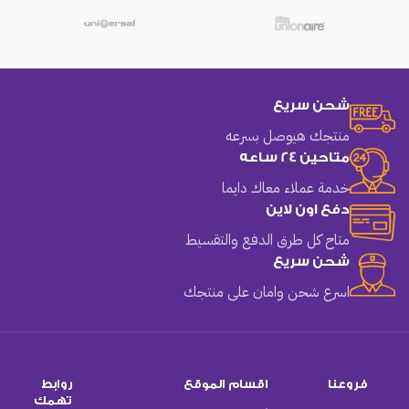
شحن سريع
منتجك هيوصل بسرعه
متاحين 24 ساعه
خدمة عملاء معاك دايما
دفع اون لاين
متاح كل طرق الدفع والتقسيط
شحن سريع
اسرع شحن وامان على منتجك
فروعنا
اقسام الموقع
روابط
تهمك