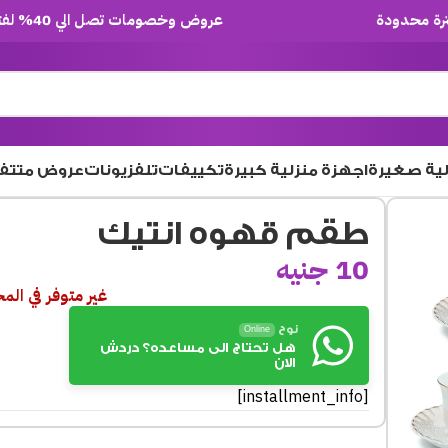
عروض وخصومات تصل الي 40% لفترة محدودة
لية صغيرة
اجهزة منزلية كبيرة
تكييفات
تلفزيونات
عروض متتف
طقم قهوه انتيك
10
جنيه
غير متوفر في الم
نوح
Online
هل تحتاج الى مساعده؟ دردش
الان
[installment_info]