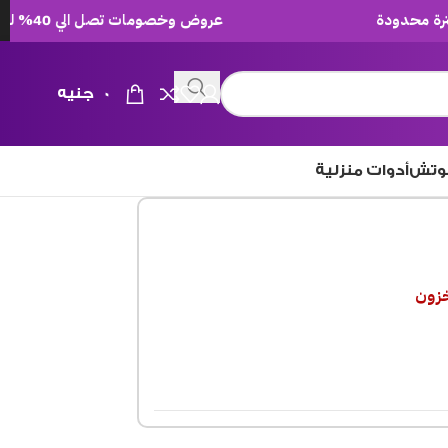
عروض وخصومات تصل الي 40% لفترة محدودة
0
جنيه
وتش
أدوات منزلية
خزون