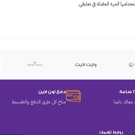
دامها المرة المقبلة في تعليقي.
وايت لايت
دفع اون لاين
معاك دايما
متاح كل طرق الدفع والتقسيط
روابط تهمك