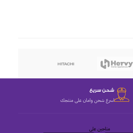
هوهو
شحن سريع
اسرع شحن وامان على منتجك
متاحين على