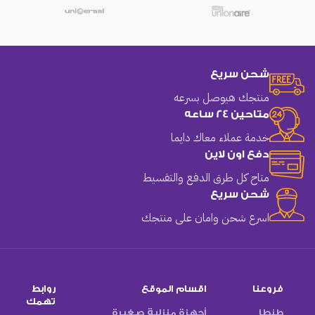
شحن سريع
منتجك هيوصل بسرعه
متاحين 24 ساعه
خدمة عملاء معاك دايما
دفع اون لاين
متاح كل طرق الدفع والتقسيط
شحن سريع
اسرع شحن وامان على منتجك
فروعنا
اقسام الموقع
روابط
تهمك
طنطا
أجهزة منزلية صغيرة