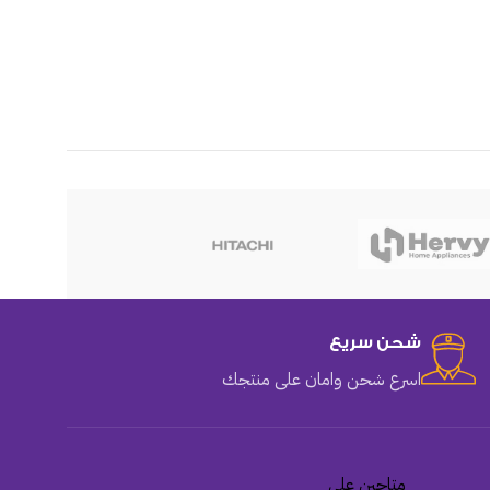
هوهو
شحن سريع
اسرع شحن وامان على منتجك
متاحين على