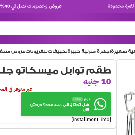
عروض وخصومات تصل الي 40% لفترة محدودة
لية صغيرة
اجهزة منزلية كبيرة
تكييفات
تلفزيونات
عروض متتف
طقم توابل ميسكاتو جلنز
10
جنيه
غير متوفر في الم
نوح
Online
هل تحتاج الى مساعده؟ دردش
الان
[installment_info]