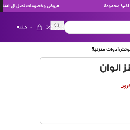
عروض وخصومات تصل الي 40% لفترة محدودة
0
جنيه
وتش
أدوات منزلية
 الوان
خزون