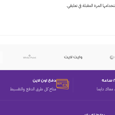
دامها المرة المقبلة في تعليقي.
وايت لايت
دفع اون لاين
معاك دايما
متاح كل طرق الدفع والتقسيط
روابط تهمك