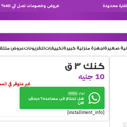
عروض وخصومات تصل الي 40% لفترة محدودة
لية صغيرة
اجهزة منزلية كبيرة
تكييفات
تلفزيونات
عروض متتف
كنك 3 ق
10
جنيه
غير متوفر في الم
نوح
Online
هل تحتاج الى مساعده؟ دردش
الان
[installment_info]