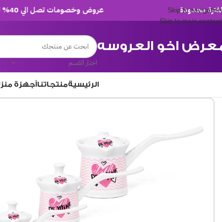
عروض وخصومات تصل الي 40% لفترة محدودة
Skip to navigation
Skip to main content
عرض اخو العروسه
اختار القسم
الرئيسية
منتجاتنا
أجهزة منز