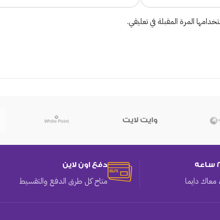
دامها المرة المقبلة في تعليقي.
وايت لايت
دفع اون لاين
معاك دايما
متاح كل طرق الدفع والتقسيط