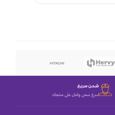
هوهو
شحن سريع
اسرع شحن وامان على منتجك