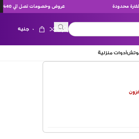
عروض وخصومات تصل الي 40% لفترة محدودة
0
جنيه
وتش
أدوات منزلية
خزون