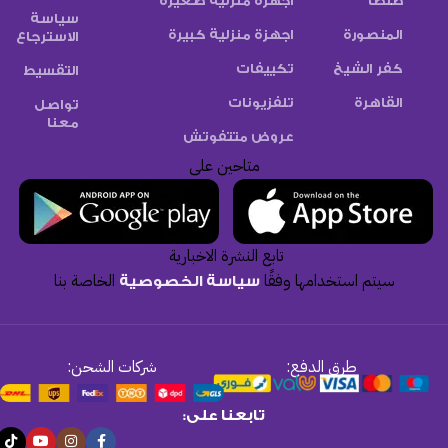
طنطا
أجهزة منزلية صغيرة
سياسة
المنصورة
اجهزة منزلية كبيرة
الاسترجاع
كفر الشيخ
تكييفات
التقسيط
القاهرة
تلفزيونات
تواصل
معنا
عروض متتفوتش
متاحين على
تابع النشرة الاخبارية
سيتم استخدامها وفقًا
الخاصة بنا
سياسة الخصوصية
طرق الدفع:
شركات الشحن:
تابعنا على: