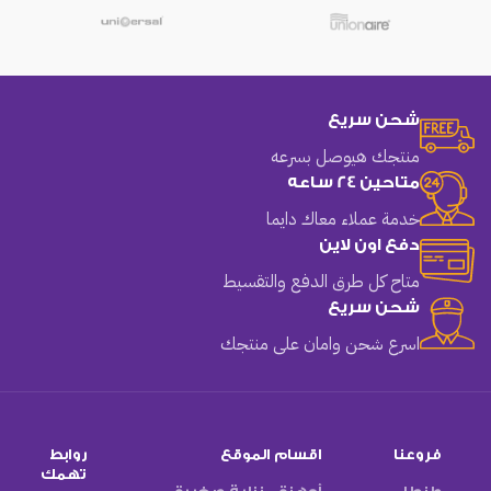
شحن سريع
منتجك هيوصل بسرعه
متاحين 24 ساعه
خدمة عملاء معاك دايما
دفع اون لاين
متاح كل طرق الدفع والتقسيط
شحن سريع
اسرع شحن وامان على منتجك
فروعنا
اقسام الموقع
روابط
تهمك