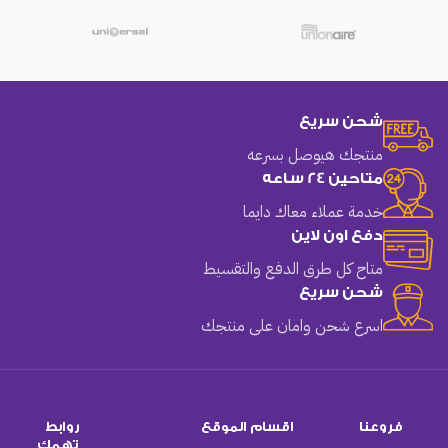
شحن سريع
منتجك هيوصل بسرعه
متاحين 24 ساعه
خدمة عملاء معاك دايما
دفع اون لاين
متاح كل طرق الدفع والتقسيط
شحن سريع
اسرع شحن وامان على منتجك
فروعنا
اقسام الموقع
روابط
تهمك