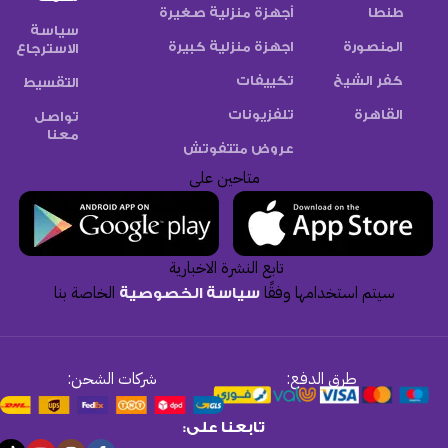
طنطا
أجهزة منزلية صغيرة
سياسة
المنصورة
اجهزة منزلية كبيرة
الاسترجاع
كفر الشيخ
تكييفات
التقسيط
القاهرة
تلفزيونات
تواصل
معنا
عروض متتفوتش
متاحين على
تابع النشرة الاخبارية
سيتم استخدامها وفقًا
الخاصة بنا
سياسة الخصوصية
طرق الدفع:
شركات الشحن:
تابعنا على: