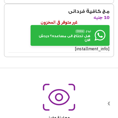
مج كافية فردانى
10
جنيه
غير متوفر في المخزون
نوح
Online
هل تحتاج الى مساعده؟ دردش
الان
[installment_info]