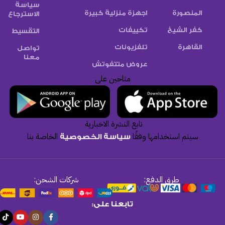
سياسة
المنصورة
اجهزة منزلية كبيرة
الاسترجاع
كفر الشيخ
تكييفات
التقسيط
القاهرة
تلفزيونات
تواصل
معنا
عروض متتفوتش
متاحين على
تابع النشرة الاخبارية
سيتم استخدامها وفقًا
الخاصة بنا
سياسة الخصوصية
طرق الدفع:
شركات الشحن:
تابعنا على: