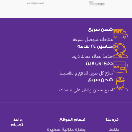
شحن سريع
منتجك هيوصل بسرعه
متاحين 24 ساعه
خدمة عملاء معاك دايما
دفع اون لاين
متاح كل طرق الدفع والتقسيط
شحن سريع
اسرع شحن وامان على منتجك
فروعنا
اقسام الموقع
روابط
تهمك
طنطا
أجهزة منزلية صغيرة