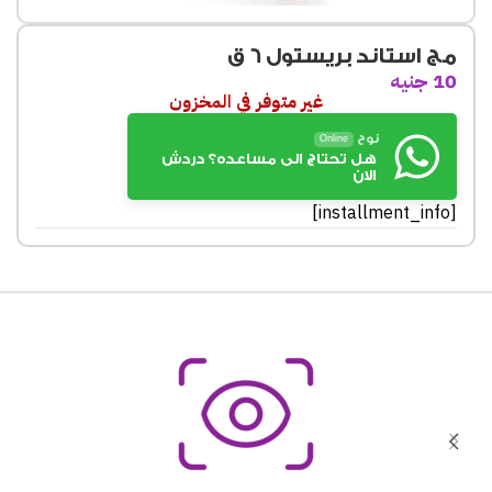
مج استاند بريستول 6 ق
10
جنيه
غير متوفر في المخزون
نوح
Online
هل تحتاج الى مساعده؟ دردش
الان
[installment_info]