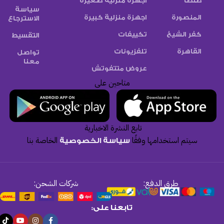
طنطا
أجهزة منزلية صغيرة
سياسة
المنصورة
اجهزة منزلية كبيرة
الاسترجاع
كفر الشيخ
تكييفات
التقسيط
القاهرة
تلفزيونات
تواصل
معنا
عروض متتفوتش
متاحين على
تابع النشرة الاخبارية
سيتم استخدامها وفقًا
الخاصة بنا
سياسة الخصوصية
طرق الدفع:
شركات الشحن:
تابعنا على: