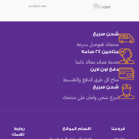
شحن سريع
منتجك هيوصل بسرعه
متاحين 24 ساعه
خدمة عملاء معاك دايما
دفع اون لاين
متاح كل طرق الدفع والتقسيط
شحن سريع
اسرع شحن وامان على منتجك
فروعنا
اقسام الموقع
روابط
تهمك