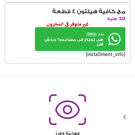
مج كافية هيلتون 4 قطعة
10
جنيه
غير متوفر في المخزون
نوح
Online
هل تحتاج الى مساعده؟ دردش
الان
[installment_info]
معاينة وفرز