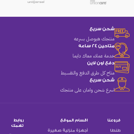
شحن سريع
منتجك هيوصل بسرعه
متاحين 24 ساعه
خدمة عملاء معاك دايما
دفع اون لاين
متاح كل طرق الدفع والتقسيط
شحن سريع
اسرع شحن وامان على منتجك
فروعنا
اقسام الموقع
روابط
تهمك
طنطا
أجهزة منزلية صغيرة