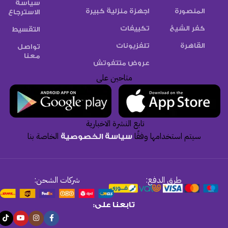
سياسة
المنصورة
اجهزة منزلية كبيرة
الاسترجاع
كفر الشيخ
تكييفات
التقسيط
القاهرة
تلفزيونات
تواصل
معنا
عروض متتفوتش
متاحين على
تابع النشرة الاخبارية
سيتم استخدامها وفقًا
الخاصة بنا
سياسة الخصوصية
طرق الدفع:
شركات الشحن:
تابعنا على: