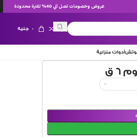
عروض وخصومات تصل الي 40% لفترة محدودة
0
جنيه
وتش
أدوات منزلية