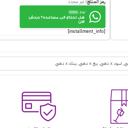
رمز المنتج:
غير محدد
نوح
Online
هل تحتاج الى مساعده؟ دردش
الان
[installment_info]
,
اسود x ذهبي
,
بيج x ذهبي
,
بينك x ذهبي