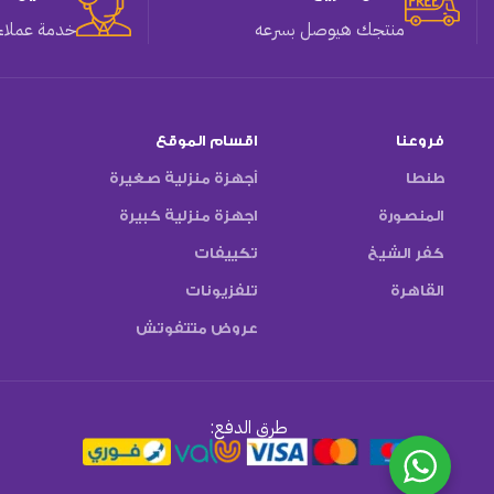
منتجك هيوصل بسرعه
خدمة عملاء 
فروعنا
اقسام الموقع
طنطا
أجهزة منزلية صغيرة
المنصورة
اجهزة منزلية كبيرة
كفر الشيخ
تكييفات
القاهرة
تلفزيونات
عروض متتفوتش
طرق الدفع: