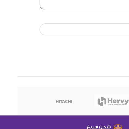
هوهو
شحن سريع