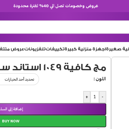
عروض وخصومات تصل الي 40% لفترة محدودة
لية صغيرة
اجهزة منزلية كبيرة
تكييفات
تلفزيونات
عروض متتف
مج كافية 1049 استاند سوم 6 ق
اللون
+
-
إضافة إلى السلة
BUY NOW