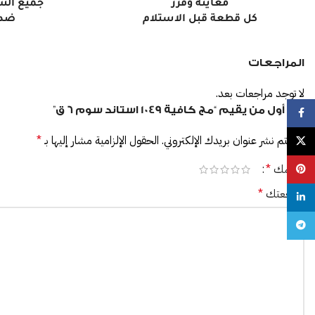
معاينة وفرز
جميع الش
كل قطعة قبل الاستلام
ضد 
المراجعات
لا توجد مراجعات بعد.
كن أول من يقيم “مج كافية 1049 استاند سوم 6 ق”
Facebook
لن يتم نشر عنوان بريدك الإلكتروني.
الحقول الإلزامية مشار إليها بـ
*
X
تقييمك
*
Pinterest
مراجعتك
*
linkedin
Telegram