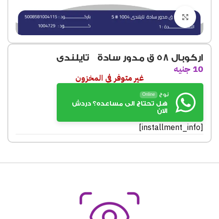
Click to enlarge
اركوبال 58 ق مدور سادة تايلندى
10
جنيه
غير متوفر في المخزون
نوح
Online
هل تحتاج الى مساعده؟ دردش
الان
[installment_info]