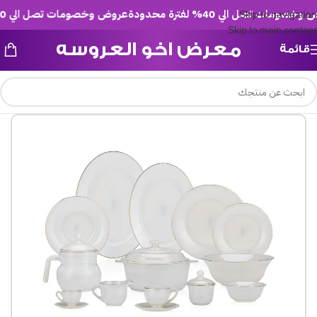
ومات تصل الي 40% لفترة محدودة
عروض وخصومات تصل الي 40% لفترة محدودة
Skip to navigation
Skip to main content
معرض اخو العروسه
قائمة