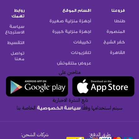
فروعنا
اقسام الموقع
روابط
تهمك
طنطا
أجهزة منزلية صغيرة
سياسة
المنصورة
اجهزة منزلية كبيرة
الاسترجاع
كفر الشيخ
تكييفات
التقسيط
القاهرة
تلفزيونات
تواصل
معنا
عروض متتفوتش
متاحين على
تابع النشرة الاخبارية
سيتم استخدامها وفقًا
الخاصة بنا
سياسة الخصوصية
طرق الدفع:
شركات الشحن: