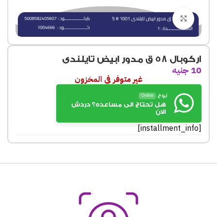
Click to enlarge
اركوبال 58 ق مدور ابيض تايلندى
10
جنيه
غير متوفر في المخزون
نوح
Online
هل تحتاج الى مساعده؟ دردش
الان
[installment_info]