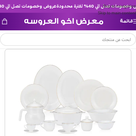
مات تصل الي 40% لفترة محدودة
عروض وخصومات تصل الي 40% لفترة محدودة
Skip to navigation
Skip to main content
معرض اخو العروسه
قائمة