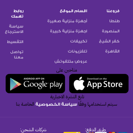
فروعنا
اقسام الموقع
روابط
تهمك
طنطا
أجهزة منزلية صغيرة
سياسة
المنصورة
اجهزة منزلية كبيرة
الاسترجاع
كفر الشيخ
تكييفات
التقسيط
القاهرة
تلفزيونات
تواصل
معنا
عروض متتفوتش
متاحين على
تابع النشرة الاخبارية
سيتم استخدامها وفقًا
الخاصة بنا
سياسة الخصوصية
طرق الدفع:
شركات الشحن: