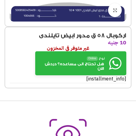
Click to enlarge
اركوبال 58 ق مدور ابيض تايلندى
10
جنيه
غير متوفر في المخزون
نوح
Online
هل تحتاج الى مساعده؟ دردش
الان
[installment_info]