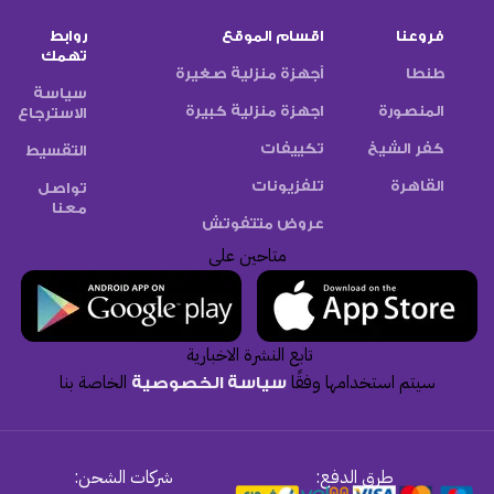
فروعنا
اقسام الموقع
روابط
تهمك
طنطا
أجهزة منزلية صغيرة
سياسة
المنصورة
اجهزة منزلية كبيرة
الاسترجاع
كفر الشيخ
تكييفات
التقسيط
القاهرة
تلفزيونات
تواصل
معنا
عروض متتفوتش
متاحين على
تابع النشرة الاخبارية
سيتم استخدامها وفقًا
الخاصة بنا
سياسة الخصوصية
طرق الدفع:
شركات الشحن: